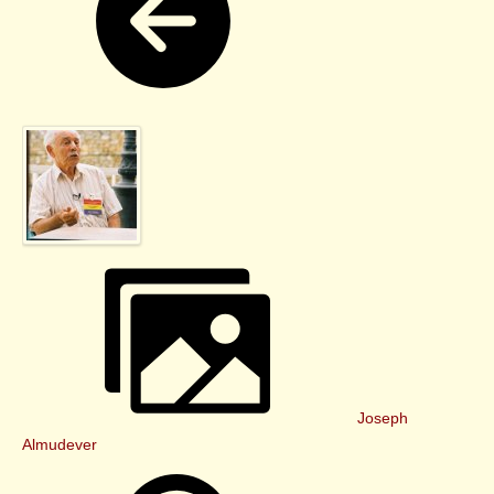
Joseph
Almudever