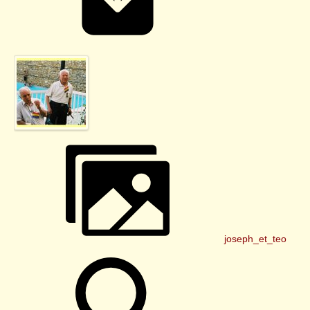
joseph_et_teo