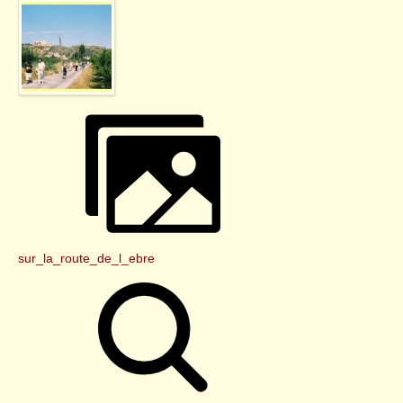
sur_la_route_de_l_ebre