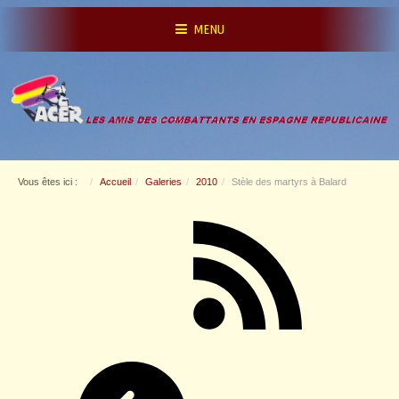
MENU
Vous êtes ici :
Accueil
Galeries
2010
Stèle des martyrs à Balard