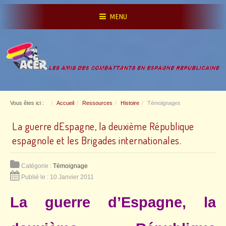
MENU
Vous êtes ici :
Accueil
Ressources
Histoire
Témoignages
La guerre dEspagne, la deuxième République
espagnole et les Brigades internationales.
Catégorie :
Témoignage
Publié le : 10 Janvier 2011
La guerre d’Espagne, la