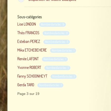
Sous-catégories
Lise LONDON
Nombre d'articles : 9
Théo FRANCOS
Nombre d'articles : 6
Esteban PEREZ
Nombre d'articles : 5
Mika ETCHEBEHERE
Nombre d'articles : 1
Renée LAFONT
Nombre d'articles : 1
Yvonne ROBERT
Nombre d'articles : 1
Fanny SCHOONHEYT
Nombre d'articles : 1
Gerda TARO
Nombre d'articles : 1
Page 3 sur 19