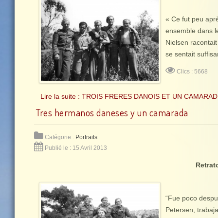
« Ce fut peu aprè
ensemble dans les
Nielsen racontait
se sentait suffis
Clics : 5668
Lire la suite : TROIS FRERES DANOIS ET UN CAMARA
Tres hermanos daneses y un camarada
Catégorie :
Portraits
Publié le : 15 Avril 2013
Retrat
“Fue poco despué
Petersen, trabaj