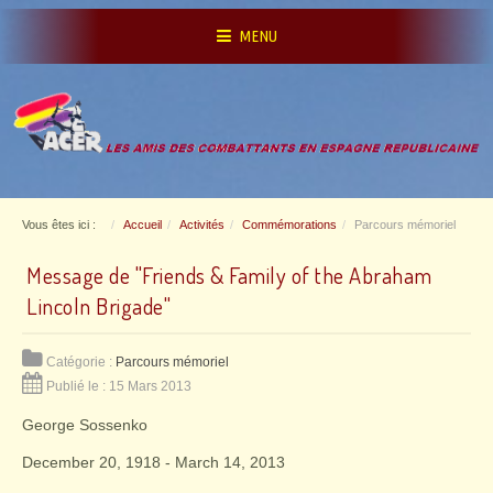
MENU
Vous êtes ici :
Accueil
Activités
Commémorations
Parcours mémoriel
Message de "Friends & Family of the Abraham
Lincoln Brigade"
Catégorie :
Parcours mémoriel
Publié le : 15 Mars 2013
George Sossenko
December 20, 1918 - March 14, 2013