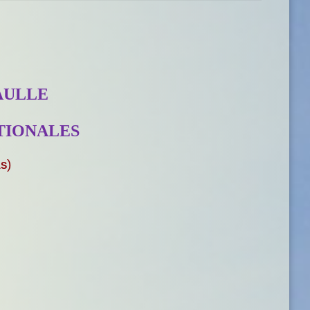
AULLE
ATIONALES
)
AS