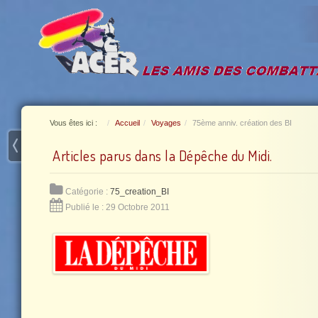
Vous êtes ici :
Accueil
Voyages
75ème anniv. création des BI
Articles parus dans la Dépêche du Midi.
Catégorie :
75_creation_BI
Publié le : 29 Octobre 2011