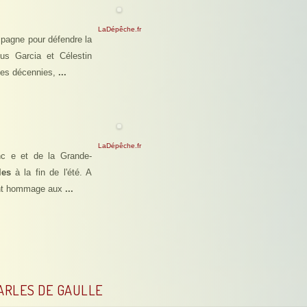
LaDépêche.fr
pagne pour défendre la
sus Garcia et Célestin
ques décennies,
...
LaDépêche.fr
anc e et de la Grande-
les
à la fin de l'été. A
rant hommage aux
...
ARLES DE GAULLE