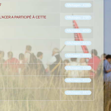
7
Affichages : 4288
L'ACER A PARTICIPÉ À CETTE
Affichages : 2787
Affichages : 6056
Affichages : 6422
Affichages : 6531
Affichages : 4298
Affichages : 4113
Affichages : 4471