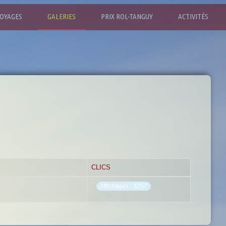
OYAGES
GALERIES
PRIX ROL-TANGUY
ACTIVITÉS
CLICS
Affichages : 3257