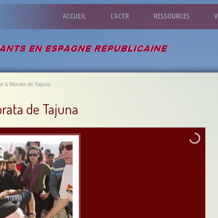
ACCUEIL
L'ACER
RESSOURCES
V
e à Morata de Tajuna
rata de Tajuna