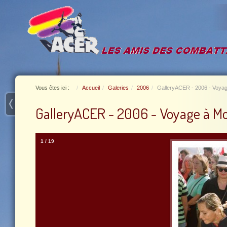
Vous êtes ici :
Accueil
Galeries
2006
GalleryACER - 2006 - Voyag
GalleryACER - 2006 - Voyage à Mo
1
/
19