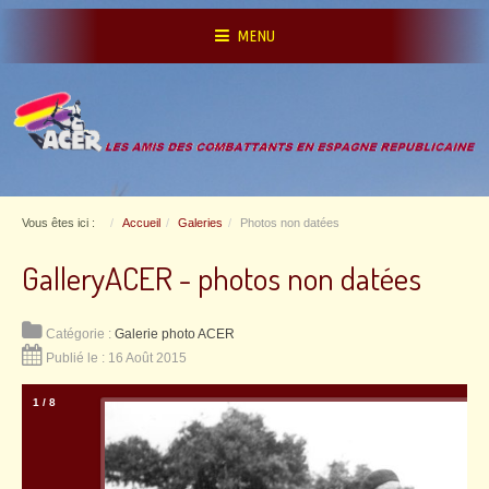
MENU
Vous êtes ici :
Accueil
Galeries
Photos non datées
GalleryACER - photos non datées
Catégorie :
Galerie photo ACER
Publié le : 16 Août 2015
1
/
8