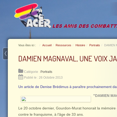
Vous êtes ici :
Accueil
Ressources
Histoire
Portraits
DAMIEN 
DAMIEN MAGNAVAL, UNE VOIX JA
Catégorie :
Portraits
Publié le : 26 Octobre 2013
Un a
rticle de Denise Brédimus à paraître prochainement da
"DAMIEN MAG
Le 20 octobre dernier, Gourdon-Murat honorait la mémoire d
contre le franquisme, à l'âge de 33 ans.