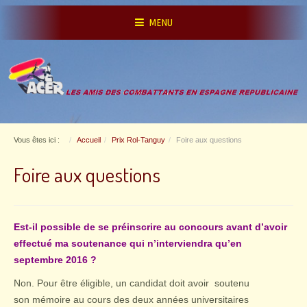
MENU
Vous êtes ici :
Accueil
Prix Rol-Tanguy
Foire aux questions
Foire aux questions
Est-il possible de se préinscrire au concours avant d’avoir
effectué ma soutenance qui n’interviendra qu’en
septembre 2016 ?
Non. Pour être éligible, un candidat doit avoir
soutenu
son mémoire au cours des deux années universitaires