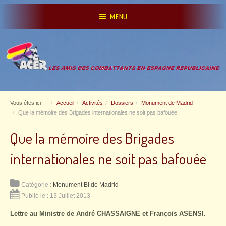
MENU
Vous êtes ici :
Accueil
Activités
Dossiers
Monument de Madrid
Que la mémoire des Brigades internationales ne soit pas bafouée
Que la mémoire des Brigades
internationales ne soit pas bafouée
Catégorie :
Monument BI de Madrid
Publié le : 13 Juillet 2013
Lettre au Ministre de André CHASSAIGNE et François ASENSI.