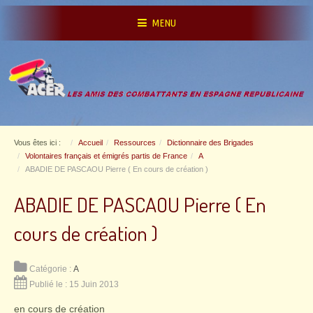
MENU
Vous êtes ici :
Accueil
Ressources
Dictionnaire des Brigades
Volontaires français et émigrés partis de France
A
ABADIE DE PASCAOU Pierre ( En cours de création )
ABADIE DE PASCAOU Pierre ( En
cours de création )
Catégorie :
A
Publié le : 15 Juin 2013
en cours de création