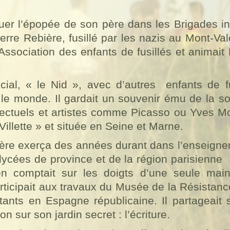
oquer l’épopée de son père dans les Brigades i
erre Rebière, fusillé par les nazis au Mont-Va
l’Association des enfants de fusillés et anima
cial, « le Nid », avec d’autres
enfants de f
e monde. Il gardait un souvenir ému de la sol
ectuels et artistes comme Picasso ou Yves Mon
illette » et située en Seine et Marne.
ière exerça des années durant dans l’enseigne
lycées de province et de la région parisienne
comptait sur les doigts d’une seule main »,
participait aux travaux du Musée de la Résista
ants en Espagne républicaine. Il partageait so
 sur son jardin secret : l’écriture.