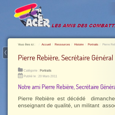
Vous êtes ici :
Accueil
Ressources
Histoire
Portraits
Pierre Re
Pierre Rebière, Secrétaire Général
Catégorie :
Portraits
Publié le : 20 Mars 2011
Notre ami Pierre Rebière, Secrétaire Génér
Pierre Rebière est décédé
dimanche
enseignant de qualité, un militant
assoc