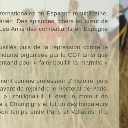
nternationales en Espagne républicaine,
lérien. Des épisodes
chers au cœur de
it Les Amis des combattants en Espagne
usillés puis de la répression contre le
idarité organisée par la CGT ainsi que
tand pour « faire bouillir la marmite »
ment comme professeur d’Histoire, puis
avant de rejoindre le Rectorat de Paris.
 soulignait-il. Il était le moteur de
nce à Champigny et fut un des fondateurs
n temps entre Paris et Vallauris. Il a