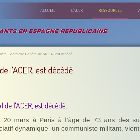
ACCUEIL
L'ACER
RESSOURCES
V
bière, Secrétaire Général de l'ACER, est décédé
 de l'ACER, est décédé
al de l'ACER, est décédé.
 20 mars à Paris à l’âge de 73 ans des sui
iatif dynamique, un communiste militant, vient 