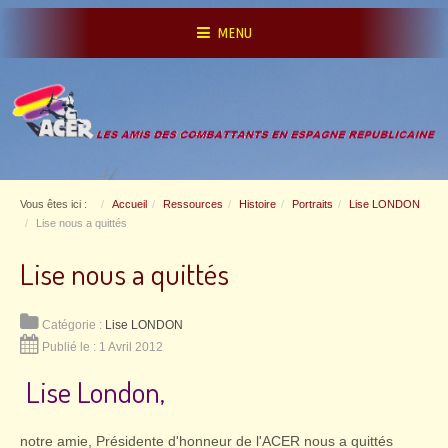
MENU
Vous êtes ici :
Accueil
Ressources
Histoire
Portraits
Lise LONDON
Lise nous a quittés
Lise nous a quittés
Catégorie :
Lise LONDON
Publié le : 1 Avril 2012
Lise London,
notre amie, Présidente d'honneur de l'ACER nous a quittés