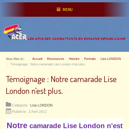
MENU
Vous êtes ici :
Accueil
Ressources
Histoire
Portraits
Lise LONDON
Témoignage : Notre camarade Lise London n'est plus.
Témoignage : Notre camarade Lise
London n'est plus.
Catégorie :
Lise LONDON
Publié le : 2 Avril 2012
Notre
camarade Lise London n'est