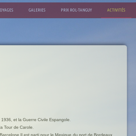
OYAGES
GALERIES
PRIX ROL-TANGUY
ACTIVITÉS
1936, et la Guerre Civile Espangole.
la Tour de Carole.
 Barcelone.Il est parti pour le Mexique du port de Bordeaux ,