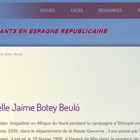
ACCUEIL
L'ACER
RESSOURCES
V
ime Botey Beuló
lle Jaime Botey Beuló
alan brigadiste en Afrique du Nord pendant la campagne d´Ethiopie en 
vrier 1939, dans le département de la Haute-Garonne , il est passé par 
ume), il est né le 29 février 1906, à Premiá de Mar dans la province de