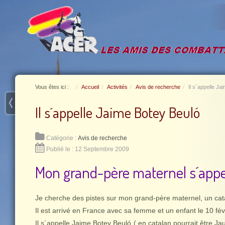
Vous êtes ici :
Accueil
Activités
Avis de recherche
Il s´appelle Ja
Il s´appelle Jaime Botey Beuló
Catégorie :
Avis de recherche
Publié le : 12 Septembre 2009
Mon grand-père maternel s´appe
Je cherche des pistes sur mon grand-père maternel, un cat
Il est arrivé en France avec sa femme et un enfant le 10 fé
Il s´appelle Jaime Botey Beuló ( en catalan pourrait être Ja