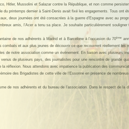
, Hitler, Mussolini et Salazar contre la République, et non comme persistent 
 du printemps dernier à Saint-Denis avait fixé les engagements. Tous ont ét
s locaux, deux journées ont été consacrées à la guerre d’Espagne avec au pr
mbreux amis, l’Acer a tenu sa place. Je souhaite particulièrement souligner 
ème
antaine de nos adhérents à Madrid et à Barcelone à l’occasion du 70
ann
s combats et aux plus jeunes de découvrir ce que recouvrent réellement les m
les de notre association comme un événement. En liaison avec plusieurs inst
s venus de plusieurs pays, des journalistes pour une rencontre de grande q
 la réflexion. Nous attendons avec impatience la publication des communicat
 mémoire des Brigadistes de cette ville de l’Essonne en présence de nombreus
sme de nos adhérents et du bureau de l’association. Dans le respect de la d