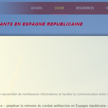
ACCUEIL
L'ACER
RESSOURCES
V
e de rassembler de nombreuses informations et faciliter la communication entr
ice – perpétuer la mémoire du combat antifasciste en Espagne républicaine 