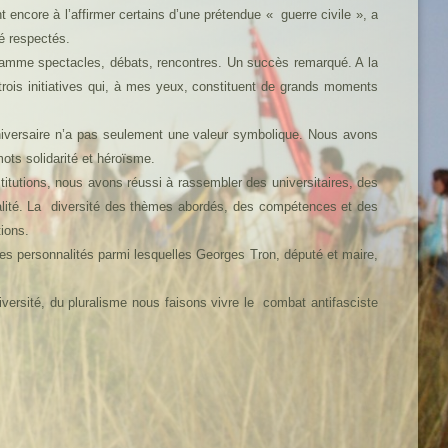
encore à l’affirmer certains d’une prétendue « guerre civile », a
é respectés.
ogramme spectacles, débats, rencontres. Un succès remarqué. A la
trois initiatives qui, à mes yeux, constituent de grands moments
iversaire n’a pas seulement une valeur symbolique. Nous avons
ots solidarité et héroïsme.
itutions, nous avons réussi à rassembler des universitaires, des
ualité. La diversité des thèmes abordés, des compétences et des
ions.
es personnalités parmi lesquelles Georges Tron, député et maire,
iversité, du pluralisme nous faisons vivre le combat antifasciste